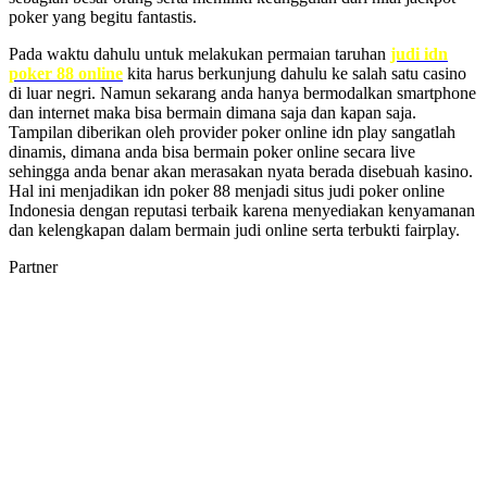
poker yang begitu fantastis.
Pada waktu dahulu untuk melakukan permaian taruhan
judi idn
poker 88 online
kita harus berkunjung dahulu ke salah satu casino
di luar negri. Namun sekarang anda hanya bermodalkan smartphone
dan internet maka bisa bermain dimana saja dan kapan saja.
Tampilan diberikan oleh provider poker online idn play sangatlah
dinamis, dimana anda bisa bermain poker online secara live
sehingga anda benar akan merasakan nyata berada disebuah kasino.
Hal ini menjadikan idn poker 88 menjadi situs judi poker online
Indonesia dengan reputasi terbaik karena menyediakan kenyamanan
dan kelengkapan dalam bermain judi online serta terbukti fairplay.
Partner