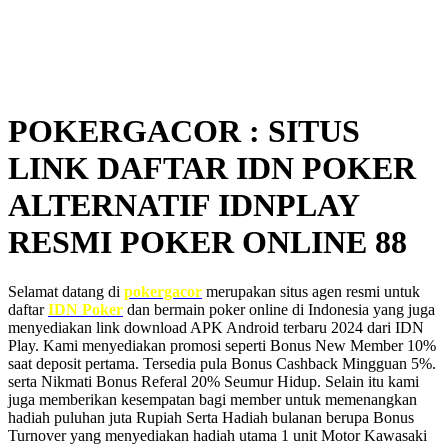
POKERGACOR : SITUS
LINK DAFTAR IDN POKER
ALTERNATIF IDNPLAY
RESMI POKER ONLINE 88
Selamat datang di
pokergacor
merupakan situs agen resmi untuk
daftar
IDN Poker
dan bermain poker online di Indonesia yang juga
menyediakan link download APK Android terbaru 2024 dari IDN
Play. Kami menyediakan promosi seperti Bonus New Member 10%
saat deposit pertama. Tersedia pula Bonus Cashback Mingguan 5%.
serta Nikmati Bonus Referal 20% Seumur Hidup. Selain itu kami
juga memberikan kesempatan bagi member untuk memenangkan
hadiah puluhan juta Rupiah Serta Hadiah bulanan berupa Bonus
Turnover yang menyediakan hadiah utama 1 unit Motor Kawasaki