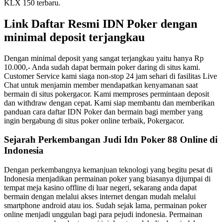
KLX 150 terbaru.
Link Daftar Resmi IDN Poker dengan
minimal deposit terjangkau
Dengan minimal deposit yang sangat terjangkau yaitu hanya Rp
10.000,- Anda sudah dapat bermain poker daring di situs kami.
Customer Service kami siaga non-stop 24 jam sehari di fasilitas Live
Chat untuk menjamin member mendapatkan kenyamanan saat
bermain di situs pokergacor. Kami memproses permintaan deposit
dan withdraw dengan cepat. Kami siap membantu dan memberikan
panduan cara daftar IDN Poker dan bermain bagi member yang
ingin bergabung di situs poker online terbaik, Pokergacor.
Sejarah Perkembangan Judi Idn Poker 88 Online di
Indonesia
Dengan perkembangnya kemanjuan teknologi yang begitu pesat di
Indonesia menjadikan permainan poker yang biasanya dijumpai di
tempat meja kasino offline di luar negeri, sekarang anda dapat
bermain dengan melalui akses internet dengan mudah melalui
smartphone android atau ios. Sudah sejak lama, permainan poker
online menjadi unggulan bagi para pejudi indonesia. Permainan