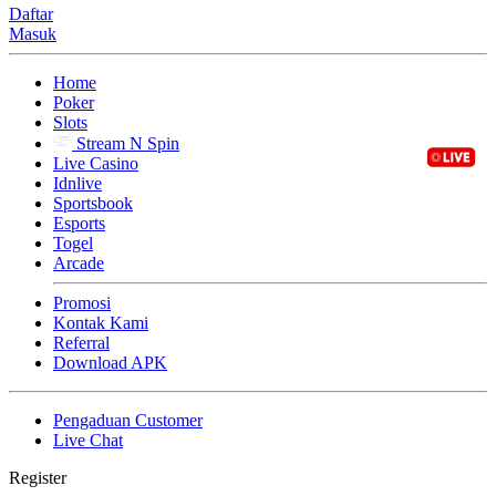
Daftar
Masuk
Home
Poker
Slots
Stream N Spin
Live Casino
Idnlive
Sportsbook
Esports
Togel
Arcade
Promosi
Kontak Kami
Referral
Download APK
Pengaduan Customer
Live Chat
Register