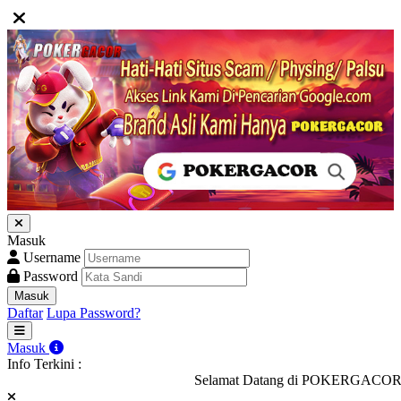
Masuk
Username
Password
Masuk
Daftar
Lupa Password?
Masuk
Info Terkini :
Selamat Datang di POKERGACOR Login,